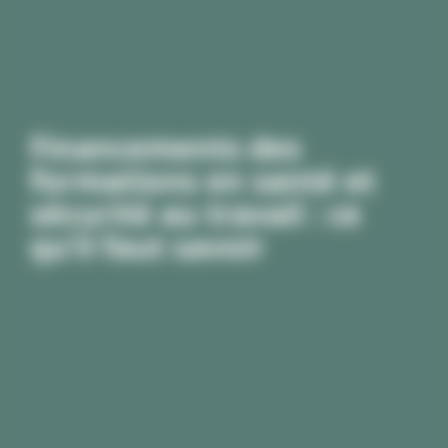
Financements des
formations en santé et
sécurité au travail : ce
qu’il faut savoir