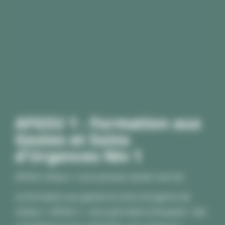
AFGSU 1 - Formation aux
Gestes et Soins
d'Urgences Niv 1
AFGSU niveau 1, vous pouvez sauver une vie.
La formation aux gestes et soins d’urgence de
niveau 1, AFGSU 1, vous permettra d'acquérir des