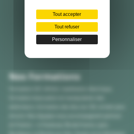
Tout accepter
Tout refuser
Personnaliser
Nos Formations
Formation SST, AFGSU, habilitation électrique,
formation évacuation et manipulation des
extincteurs, formation des élus du CSE, et bien plus
encore. Nos équipes vous accompagnent partout
en France — à Toulouse, Île-de-France, Lyon,
Bordeaux, La Roche-sur-Yon, Toulon et en Bretagne