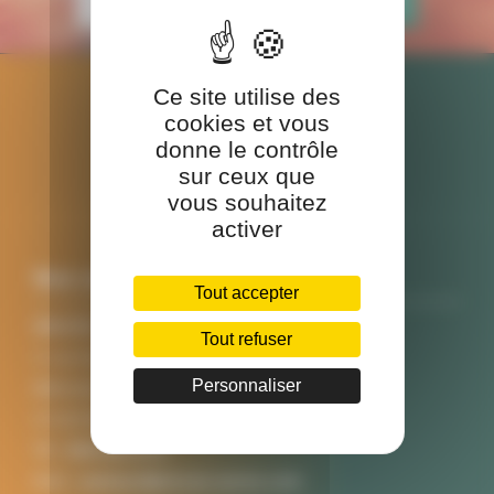
Ce site utilise des
cookies et vous
donne le contrôle
sur ceux que
vous souhaitez
activer
Nos coordonnées
Tout accepter
SINCEO SANTE
Tout refuser
3 rue Ariane
Personnaliser
Bâtiment A
31520 RAMONVILLE SAINT AGNE
Tél :
0561621272
Mail :
contact@sinceo-sante.com