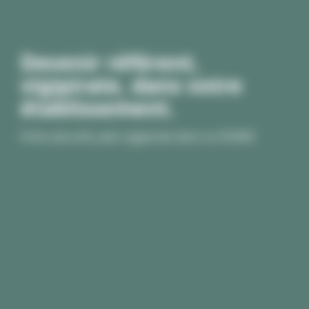
Devenir référent,
vigipirate, dans votre
établissement.
Fiche sécurité, plan vigipirate dans un ESSMS