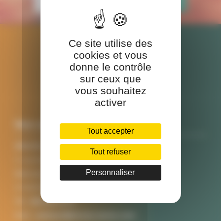
Ce site utilise des
cookies et vous
donne le contrôle
sur ceux que
vous souhaitez
activer
Nos coordonnées
Tout accepter
SINCEO SANTE
Tout refuser
3 rue Ariane
Personnaliser
Bâtiment A
31520 RAMONVILLE SAINT AGNE
Tél :
0561621272
Mail :
contact@sinceo-sante.com