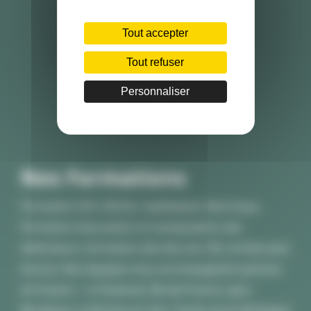
Tout accepter
Tout refuser
Personnaliser
Nos Formations
Formation SST, AFGSU, habilitation électrique,
formation évacuation et manipulation des
extincteurs, formation des élus du CSE, et bien plus
encore. Nos équipes vous accompagnent partout
en France — à Toulouse, Île-de-France, Lyon,
Bordeaux, La Roche-sur-Yon, Toulon et en Bretagne