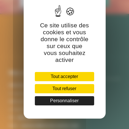
Ce site utilise des
cookies et vous
donne le contrôle
sur ceux que
vous souhaitez
activer
Nos coordonnées
Tout accepter
SINCEO SANTE
Tout refuser
3 rue Ariane
Personnaliser
Bâtiment A
31520 RAMONVILLE SAINT AGNE
Tél :
0561621272
Mail :
contact@sinceo-sante.com