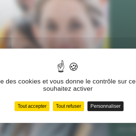
Nos
ise des cookies et vous donne le contrôle sur 
Formati
souhaitez activer
évacuat
élus du
Tout accepter
Tout refuser
Personnaliser
accompa
Lyon, B
pour dé