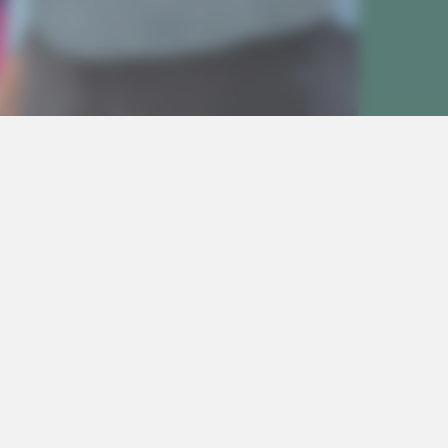
données
Accès direc
TE
VILLE SAINT AGNE
272
t@sinceo-sante.com