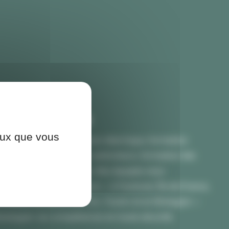
 Formations
ceux que vous
on SST, AFGSU, habilitation électrique, formation
ion et manipulation des extincteurs, formation des
 CSE, et bien plus encore. Nos équipes vous
gnent partout en France — à Toulouse, Île-de-France,
ordeaux, La Roche-sur-Yon, Toulon et en Bretagne —
velopper vos compétences en toute sécurité.