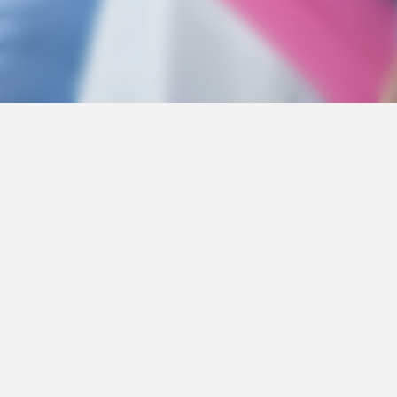
Nos coor
SINCEO SAN
3 rue Ariane
Bâtiment A
31520 RAMON
Tél :
0561621
Mail :
contac