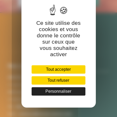
Ce site utilise des
cookies et vous
donne le contrôle
sur ceux que
vous souhaitez
activer
Nos coordonnées
Tout accepter
SINCEO SANTE
Tout refuser
3 rue Ariane
Personnaliser
Bâtiment A
31520 RAMONVILLE SAINT AGNE
Tél :
0561621272
Mail :
contact@sinceo-sante.com