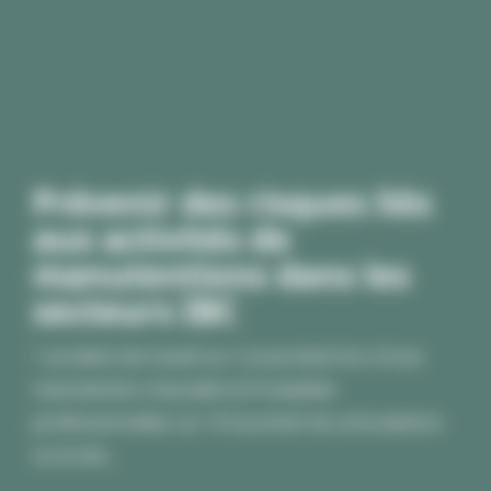
Prévenir des risques liés
aux activités de
manutentions dans les
secteurs IBC
1 accident de travail sur 2 se produit lors d'une
manutention manuelle et 8 maladies
professionnelles sur 10 touchent les articulations
ou le dos.