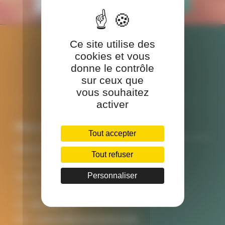
Ce site utilise des
cookies et vous
donne le contrôle
sur ceux que
vous souhaitez
activer
Nos coordonnées
Tout accepter
SINCEO SANTE
Tout refuser
3 rue Ariane
Personnaliser
Bâtiment A
31520 RAMONVILLE SAINT AGNE
Tél :
0561621272
Mail :
contact@sinceo-sante.com