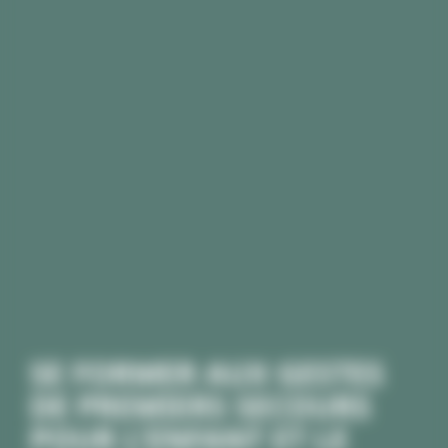
SE FORMER AUX GESTES
DE PREMIERS SECOURS
POUR L’ENFANT ET LE